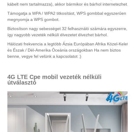
kábelt nem tartalmazza), akkor bármikor és bárhol internetezhet.
Támogatja a WPA / WPA2 titkosítást, WPS gombbal egyszerűen
megnyomja a WPS gombot.
Biztosítson nagy sebességet 32 ​​felhasználó számára egyszerre,
így nagyobb vezeték nélküli élvezetet élvezhet bárhol.
Hálózati frekvencia a legtöbb Ázsia Európában Afrika Közel-Kelet
és Észak / Dél-Amerika Óceánia országokban Ha nem biztos
benne, vegye fel velünk a kapcsolatot :)
4G LTE Cpe mobil vezeték nélküli
útválasztó