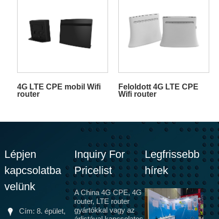
4G LTE CPE mobil Wifi
Feloldott 4G LTE CPE
router
Wifi router
Lépjen
Inquiry For
Legfrissebb
kapcsolatba
Pricelist
hírek
velünk
A China 4G CPE, 4G
router, LTE router
gyártókkal vagy az
Cím: 8. épület,
árlistával kapcsolatos