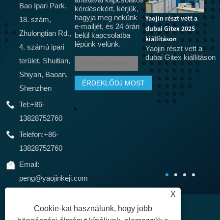
Bao Ipari Park,
kérdésekért, kérjük,
hagyja meg nekünk
Yaojin részt vett a
18. szám,
e-mailjét, és 24 órán
dubai Gitex 2025
Az 5G hamarosan
Ú
Zhulongtian Rd.,
belül kapcsolatba
kiállításon
felváltja az optikai
Mi
lépünk velünk.
4. számú ipari
Yaojin részt vett a
J
szálat, az 5G CPE
dubai Gitex kiállításon
terület, Shuitian,
é
terminálokat az
4
otthoni szélessávú
Shiyan, Baoan,
1
hálózatokhoz, CPE
Shenzhen
r
berendezések
r
Tel:
+86-
tanúsítását, SRRC, CTA
Valójában sokan
13828752760
használták a CPE
berendezéseket a 3G
Telefon:
+86-
és 4G korszakban,
13828752760
csak ezt a fajta MIFI-
t.
Email:
peng@yaojinkeji.com
X
Cookie-kat használunk, hogy jobb