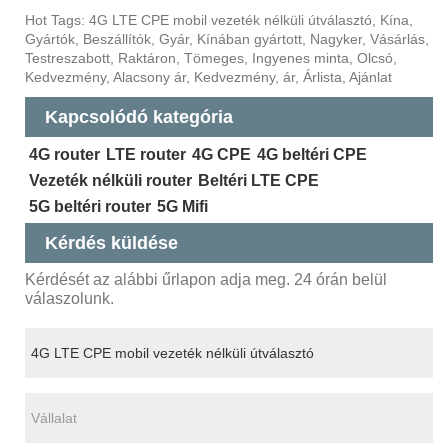
Hot Tags: 4G LTE CPE mobil vezeték nélküli útválasztó, Kína,
Gyártók, Beszállítók, Gyár, Kínában gyártott, Nagyker, Vásárlás,
Testreszabott, Raktáron, Tömeges, Ingyenes minta, Olcsó,
Kedvezmény, Alacsony ár, Kedvezmény, ár, Árlista, Ajánlat
Kapcsolódó kategória
4G router
LTE router
4G CPE
4G beltéri CPE
Vezeték nélküli router
Beltéri LTE CPE
5G beltéri router
5G Mifi
Kérdés küldése
Kérdését az alábbi űrlapon adja meg. 24 órán belül
válaszolunk.