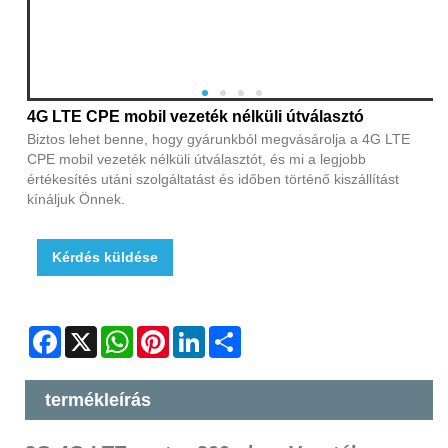
4G LTE CPE mobil vezeték nélküli útválasztó
Biztos lehet benne, hogy gyárunkból megvásárolja a 4G LTE
CPE mobil vezeték nélküli útválasztót, és mi a legjobb
értékesítés utáni szolgáltatást és időben történő kiszállítást
kínáljuk Önnek.
Kérdés küldése
Facebook
X
WhatsApp
Pinterest
LinkedIn
Share
termékleírás