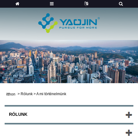
>
Rólunk
>
A mi történelmünk
itthon
RÓLUNK
ÚJ TERMÉKEK