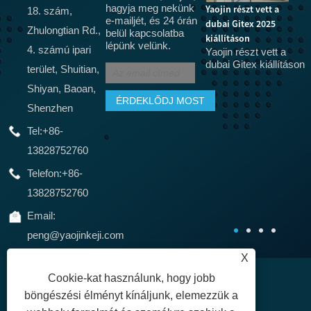
hagyja meg nekünk
Yaojin részt vett a
18. szám,
e-mailjét, és 24 órán
dubai Gitex 2025
Az 5G hamarosan
Ú
Zhulongtian Rd.,
belül kapcsolatba
kiállításon
felváltja az optikai
Mi
lépünk velünk.
4. számú ipari
Yaojin részt vett a
J
szálat, az 5G CPE
dubai Gitex kiállításon
terület, Shuitian,
é
terminálokat az
4
otthoni szélessávú
Shiyan, Baoan,
1
hálózatokhoz, CPE
Shenzhen
r
berendezések
r
Tel:
+86-
tanúsítását, SRRC, CTA
Valójában sokan
13828752760
használták a CPE
berendezéseket a 3G
Telefon:
+86-
és 4G korszakban,
13828752760
csak ezt a fajta MIFI-
t.
Email:
peng@yaojinkeji.com
X
Cookie-kat használunk, hogy jobb
böngészési élményt kínáljunk, elemezzük a