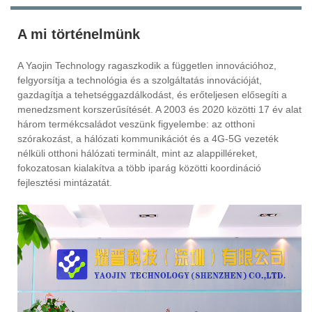
A mi történelmünk
A Yaojin Technology ragaszkodik a független innovációhoz,
felgyorsítja a technológia és a szolgáltatás innovációját,
gazdagítja a tehetséggazdálkodást, és erőteljesen elősegíti a
menedzsment korszerűsítését. A 2003 és 2020 közötti 17 év alatt
három termékcsaládot veszünk figyelembe: az otthoni
szórakozást, a hálózati kommunikációt és a 4G-5G vezeték
nélküli otthoni hálózati terminált, mint az alappilléreket,
fokozatosan kialakítva a több iparág közötti koordináció
fejlesztési mintázatát.