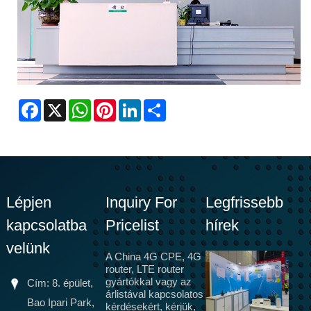
Facebook
X
WhatsApp
Pinterest
LinkedIn
Share
Lépjen
Inquiry For
Legfrissebb
kapcsolatba
Pricelist
hírek
velünk
A China 4G CPE, 4G
router, LTE router
gyártókkal vagy az
Cím: 8. épület,
árlistával kapcsolatos
Bao Ipari Park,
kérdésekért, kérjük,