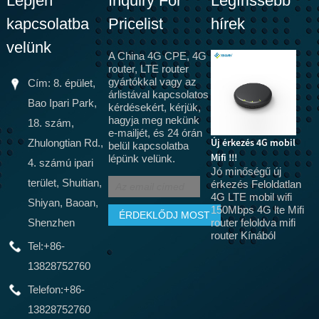
Lépjen
Inquiry For
Legfrissebb
kapcsolatba
Pricelist
hírek
velünk
A China 4G CPE, 4G
router, LTE router
gyártókkal vagy az
Cím: 8. épület,
árlistával kapcsolatos
Bao Ipari Park,
kérdésekért, kérjük,
hagyja meg nekünk
Yaojin részt vett a
18. szám,
e-mailjét, és 24 órán
dubai Gitex 2025
Az 5G hamarosan
Új érkezés 4G mobil
M
Zhulongtian Rd.,
belül kapcsolatba
kiállításon
A
felváltja az optikai
Mifi !!!
lépünk velünk.
4. számú ipari
Yaojin részt vett a
a
Jó minőségű új
szálat, az 5G CPE
dubai Gitex kiállításon
v
terület, Shuitian,
érkezés Feloldatlan
terminálokat az
e
4G LTE mobil wifi
otthoni szélessávú
Shiyan, Baoan,
n
150Mbps 4G lte Mifi
hálózatokhoz, CPE
j
Shenzhen
router feloldva mifi
berendezések
a
router Kínából
Tel:
+86-
t
tanúsítását, SRRC, CTA
h
Valójában sokan
13828752760
használták a CPE
berendezéseket a 3G
Telefon:
+86-
és 4G korszakban,
13828752760
csak ezt a fajta MIFI-