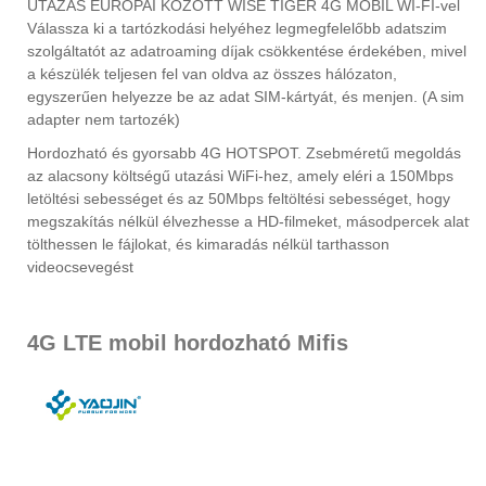
UTAZÁS EURÓPAI KÖZÖTT WISE TIGER 4G MOBIL WI-FI-vel
Válassza ki a tartózkodási helyéhez legmegfelelőbb adatszim
szolgáltatót az adatroaming díjak csökkentése érdekében, mivel
a készülék teljesen fel van oldva az összes hálózaton,
egyszerűen helyezze be az adat SIM-kártyát, és menjen. (A sim
adapter nem tartozék)
Hordozható és gyorsabb 4G HOTSPOT. Zsebméretű megoldás
az alacsony költségű utazási WiFi-hez, amely eléri a 150Mbps
letöltési sebességet és az 50Mbps feltöltési sebességet, hogy
megszakítás nélkül élvezhesse a HD-filmeket, másodpercek alatt
tölthessen le fájlokat, és kimaradás nélkül tarthasson
videocsevegést
4G LTE mobil hordozható Mifis