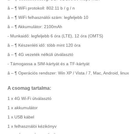
â – ¶ WiFi protokoll: 802.11 b / g / n
â – ¶ WiFi felhasználói szám: legfeljebb 10
â – ¶ Akkumulátor: 2100mAh
- Munkaidő: legfeljebb 6 óra (LTE), 12 óra (OMTS)
â – ¶ Készenléti idő: több mint 120 óra
â – ¶ 4G vezeték nélküli útválasztó
- Támogassa a SIM-kártyát és a TF-kártyát
â – ¶ Operációs rendszer: Win XP / Vista / 7, Mac, Android, linux
A csomag tartalma:
1 x 4G Wi-Fi útválasztó
1 x akkumulátor
1 x USB kábel
1 x felhasználói kézikönyv