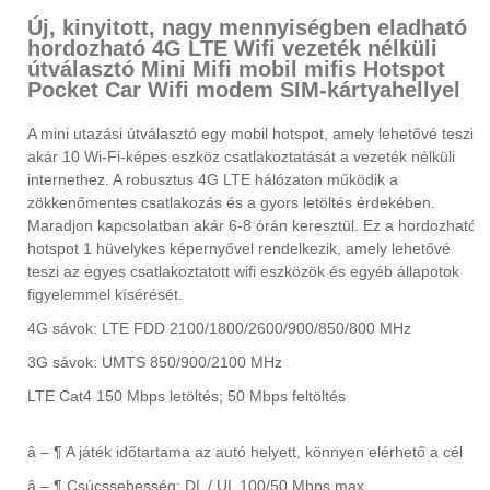
Új, kinyitott, nagy mennyiségben eladható
hordozható 4G LTE Wifi vezeték nélküli
útválasztó Mini Mifi mobil mifis Hotspot
Pocket Car Wifi modem SIM-kártyahellyel
A mini utazási útválasztó egy mobil hotspot, amely lehetővé teszi
akár 10 Wi-Fi-képes eszköz csatlakoztatását a vezeték nélküli
internethez. A robusztus 4G LTE hálózaton működik a
zökkenőmentes csatlakozás és a gyors letöltés érdekében.
Maradjon kapcsolatban akár 6-8 órán keresztül. Ez a hordozható
hotspot 1 hüvelykes képernyővel rendelkezik, amely lehetővé
teszi az egyes csatlakoztatott wifi eszközök és egyéb állapotok
figyelemmel kísérését.
4G sávok: LTE FDD 2100/1800/2600/900/850/800 MHz
3G sávok: UMTS 850/900/2100 MHz
LTE Cat4 150 Mbps letöltés; 50 Mbps feltöltés
â – ¶ A játék időtartama az autó helyett, könnyen elérhető a cél
â – ¶ Csúcssebesség: DL / UL 100/50 Mbps max