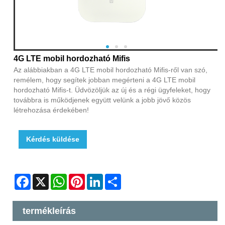
4G LTE mobil hordozható Mifis
Az alábbiakban a 4G LTE mobil hordozható Mifis-ről van szó,
remélem, hogy segítek jobban megérteni a 4G LTE mobil
hordozható Mifis-t. Üdvözöljük az új és a régi ügyfeleket, hogy
továbbra is működjenek együtt velünk a jobb jövő közös
létrehozása érdekében!
Kérdés küldése
Facebook
X
WhatsApp
Pinterest
LinkedIn
Share
termékleírás